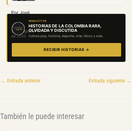
Por José
Ángel Báez
NEWSLETTER
A.
HISTORIAS DE LA COLOMBIA RARA,
OLVIDADA Y DISCUTIDA
31 de agosto
de 2020
Cultura pop, historia, deporte, cine, libros y más.
RECIBIR HISTORIAS →
←
Entrada anterior
Entrada siguiente
→
También le puede interesar