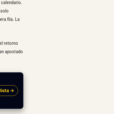
 calendario.
 solo
ra fila. La
el retorno
yan apostado
lista →