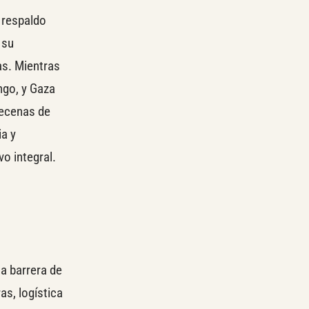
e respaldo
 su
as. Mientras
ngo, y Gaza
decenas de
ia y
vo integral.
a barrera de
as, logística