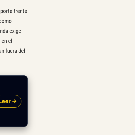
porte frente
e como
anda exige
 en el
n fuera del
Leer →