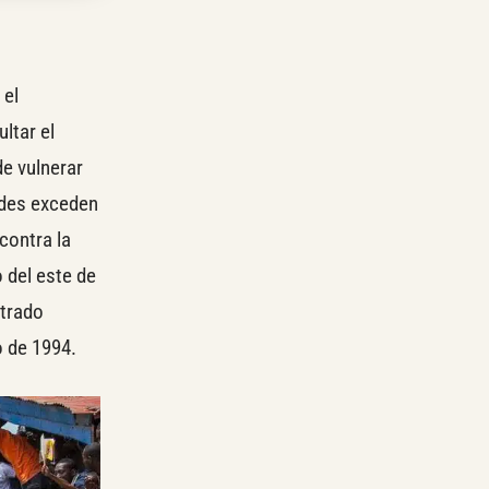
 el
ltar el
e vulnerar
ades exceden
contra la
o del este de
etrado
o de 1994.