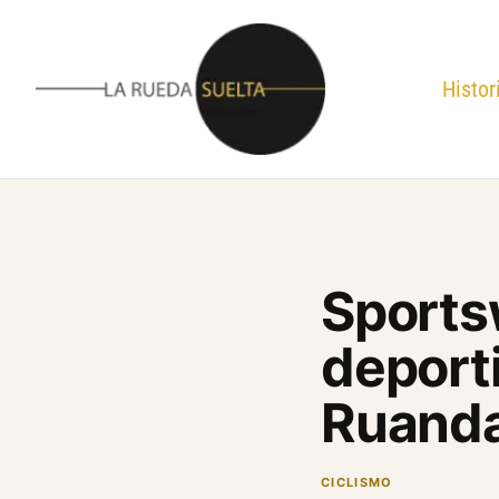
Ir
al
contenido
Histor
Sports
deporti
Ruanda 
CICLISMO