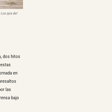
Los ojos del
, dos hitos
testas
jornada en
bresaltos
or las
prensa bajo