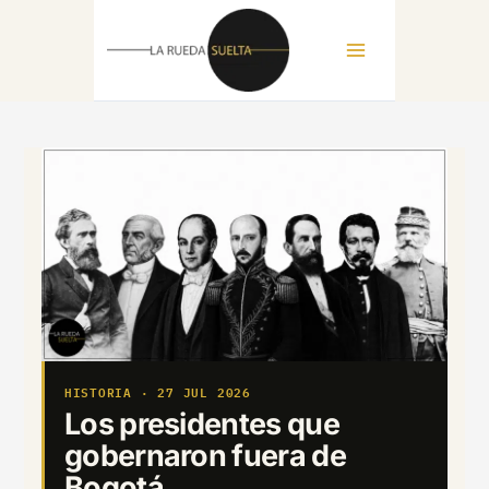
La rueda suelta: blog de cultura, historia y sociedad
Ir
al
contenido
HISTORIA · 27 JUL 2026
Los presidentes que
gobernaron fuera de
Bogotá