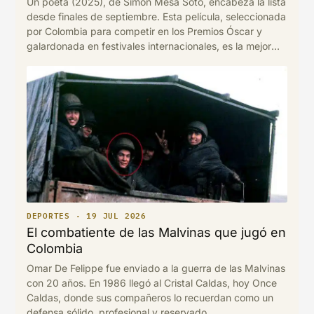
Un poeta (2025), de Simón Mesa Soto, encabeza la lista
desde finales de septiembre. Esta película, seleccionada
por Colombia para competir en los Premios Óscar y
galardonada en festivales internacionales, es la mejor
calificada del cine colombiano por el público en
FilmAffinity.
DEPORTES · 19 JUL 2026
El combatiente de las Malvinas que jugó en
Colombia
Omar De Felippe fue enviado a la guerra de las Malvinas
con 20 años. En 1986 llegó al Cristal Caldas, hoy Once
Caldas, donde sus compañeros lo recuerdan como un
defensa sólido, profesional y reservado.