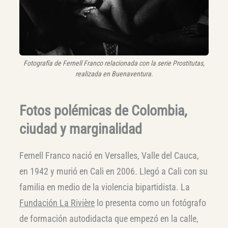
Fotografía de Fernell Franco relacionada con la serie
Prostitutas
,
realizada en Buenaventura.
Fotos polémicas de Colombia,
ciudad y marginalidad
Fernell Franco nació en Versalles, Valle del Cauca,
en 1942 y murió en Cali en 2006. Llegó a Cali con su
familia en medio de la violencia bipartidista. La
Fundación La Rivière
lo presenta como un fotógrafo
de formación autodidacta que empezó en la calle,