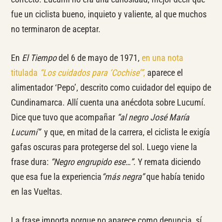
fue un ciclista bueno, inquieto y valiente, al que muchos
no terminaron de aceptar.
En
El Tiempo
del 6 de mayo de 1971,
en una nota
titulada
“Los cuidados para ‘Cochise’”
,
aparece el
alimentador ‘Pepo’, descrito como cuidador del equipo de
Cundinamarca. Allí cuenta una anécdota sobre Lucumí.
Dice que tuvo que acompañar
“al negro José María
Lucumí”
y que, en mitad de la carrera, el ciclista le exigía
gafas oscuras para protegerse del sol. Luego viene la
frase dura:
“Negro engrupido ese…”
. Y remata diciendo
que esa fue la experiencia
“más negra”
que había tenido
en las Vueltas.
La frase importa porque no aparece como denuncia, sí