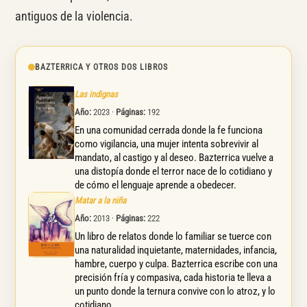
antiguos de la violencia.
BAZTERRICA Y OTROS DOS LIBROS
Las indignas
Año:
2023 ·
Páginas:
192
En una comunidad cerrada donde la fe funciona
como vigilancia, una mujer intenta sobrevivir al
mandato, al castigo y al deseo. Bazterrica vuelve a
una distopía donde el terror nace de lo cotidiano y
de cómo el lenguaje aprende a obedecer.
Matar a la niña
Año:
2013 ·
Páginas:
222
Un libro de relatos donde lo familiar se tuerce con
una naturalidad inquietante, maternidades, infancia,
hambre, cuerpo y culpa. Bazterrica escribe con una
precisión fría y compasiva, cada historia te lleva a
un punto donde la ternura convive con lo atroz, y lo
cotidiano.