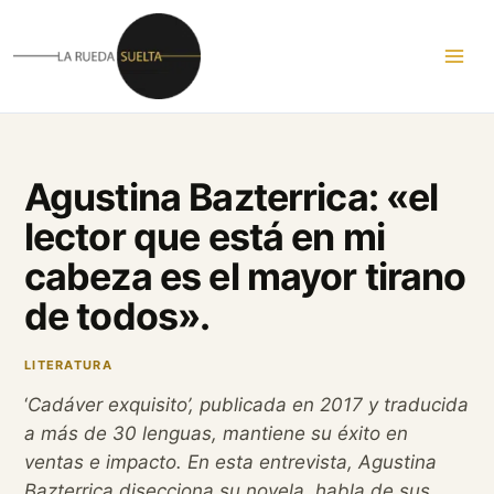
Ir
al
contenido
Agustina Bazterrica: «el
lector que está en mi
cabeza es el mayor tirano
de todos».
LITERATURA
‘
Cadáver exquisito’, publicada en 2017 y traducida
a más de 30 lenguas, mantiene su éxito en
ventas e impacto. En esta entrevista, Agustina
Bazterrica disecciona su novela, habla de sus