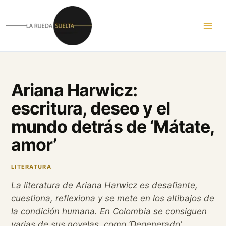
Ir
al
contenido
Ariana Harwicz:
escritura, deseo y el
mundo detrás de ‘Mátate,
amor’
LITERATURA
La literatura de Ariana Harwicz es desafiante,
cuestiona, reflexiona y se mete en los altibajos de
la condición humana.
En Colombia se consiguen
varias de sus novelas, como ‘Degenerado’,