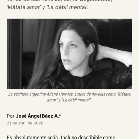
‘Mátate amor’ y ‘La débil mental’.
La escritora argentina Ariana Harwicz, autora de novelas como “Mátate,
amor” y “La débil mental”.
Por
José Ángel Báez A.
*
21 de abril de 2026
Es absolutamente seria. Incluso describible como