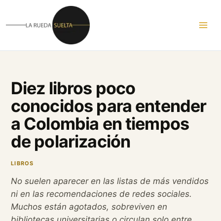
Ir
al
contenido
Diez libros poco
conocidos para entender
a Colombia en tiempos
de polarización
LIBROS
No suelen aparecer en las listas de más vendidos
ni en las recomendaciones de redes sociales.
Muchos están agotados, sobreviven en
bibliotecas universitarias o circulan solo entre