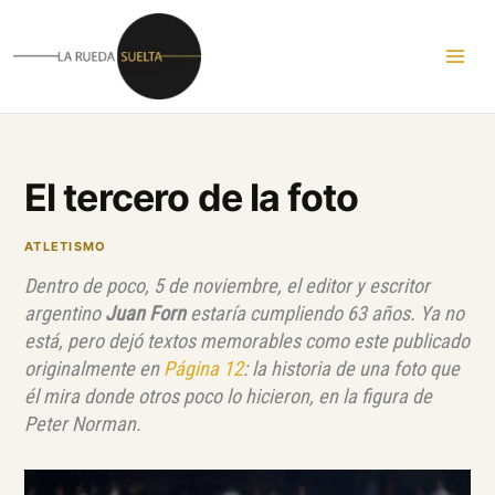
Ir
al
contenido
El tercero de la foto
ATLETISMO
Dentro de poco, 5 de noviembre, el editor y escritor
argentino
Juan Forn
estaría cumpliendo 63 años. Ya no
está, pero dejó textos memorables como este publicado
originalmente en
Página 12
: la historia de una foto que
él mira donde otros poco lo hicieron, en la figura de
Peter Norman.