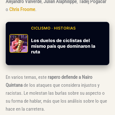
Alejandro Valverde
,
Julian Alaphilippe
,
Tadej Pogačar
o
Chris Froome
.
CICLISMO · HISTORIAS
Los duelos de ciclistas del
mismo país que dominaron la
ruta
En varios temas, este
rapero defiende a Nairo
Quintana
de los ataques que considera injustos y
racistas. Le molestan las burlas sobre su aspecto o
su forma de hablar, más que los análisis sobre lo que
hace en la carretera.