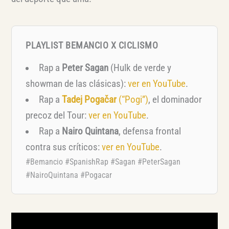
PLAYLIST BEMANCIO X CICLISMO
Rap a
Peter Sagan
(Hulk de verde y
showman de las clásicas):
ver en YouTube
.
Rap a
Tadej Pogačar
(“Pogi”)
, el dominador
precoz del Tour:
ver en YouTube
.
Rap a
Nairo Quintana
, defensa frontal
contra sus críticos:
ver en YouTube
.
#Bemancio #SpanishRap #Sagan #PeterSagan
#NairoQuintana #Pogacar