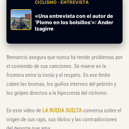
CICLISMO · ENTREVISTA
«Una entrevista con el autor de
‘Plomo en los bolsillos’»: Ander
Izagirre
Bemancio asegura que nunca ha tenido problemas por
el contenido de sus canciones. Se mueve en la
frontera entre la ironía y el respeto. En ese límite
caben las bromas, los guiños internos del pelotón y
los golpes directos a la hipocresía del ciclismo.
En este video de
LA RUEDA SUELTA
conversa sobre el
origen de sus raps, sus ídolos y las contradicciones
del deporte que ama.