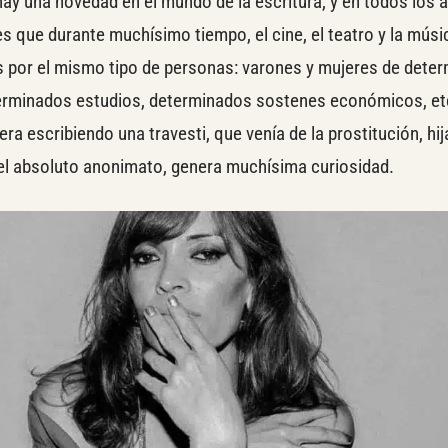
ay una novedad en el mundo de la escritura, y en todos los 
es que durante muchísimo tiempo, el cine, el teatro y la músi
 por el mismo tipo de personas: varones y mujeres de dete
terminados estudios, determinados sostenes económicos, etc
ra escribiendo una travesti, que venía de la prostitución, hij
el absoluto anonimato, genera muchísima curiosidad.