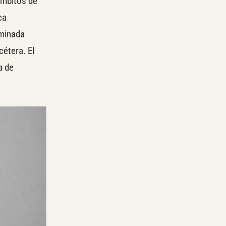
ámbitos de
ca
rminada
étera. El
a de