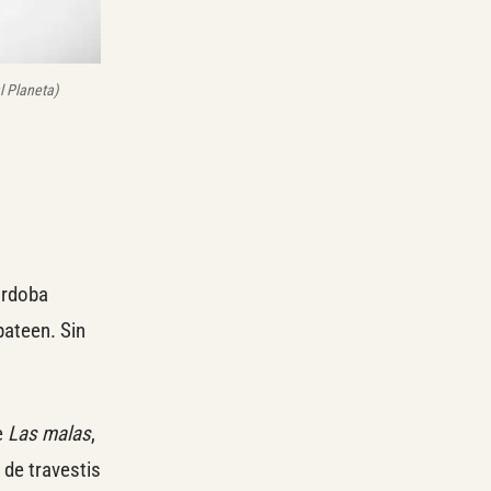
l Planeta)
órdoba
pateen. Sin
e
Las malas
,
 de travestis