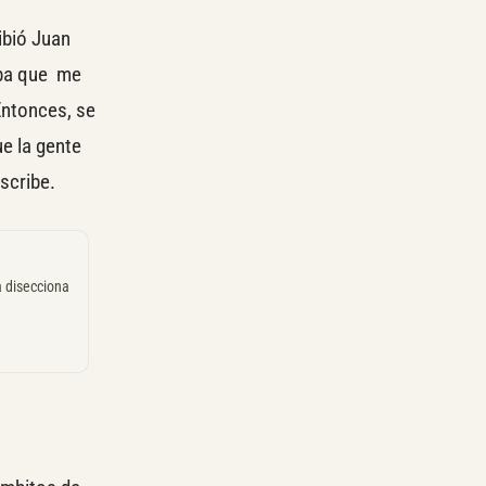
ibió Juan
aba que me
Entonces, se
ue la gente
escribe.
a disecciona