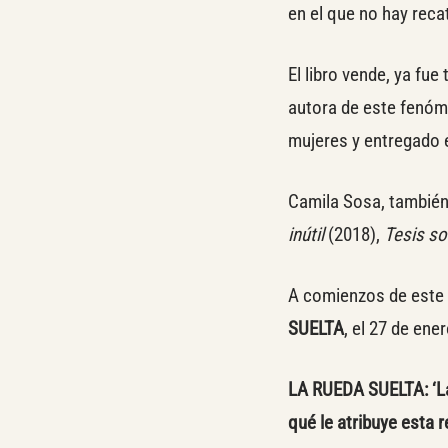
en el que no hay reca
El libro vende, ya fu
autora de este fenóme
mujeres y entregado e
Camila Sosa, también 
inútil
(2018),
Tesis s
A comienzos de este 
SUELTA
, el 27 de ene
LA RUEDA SUELTA:
‘L
qué le atribuye esta 