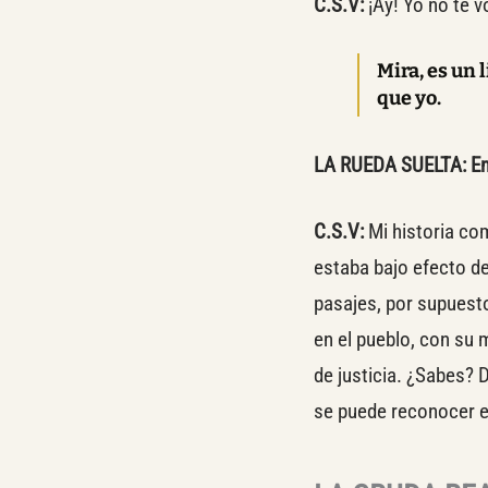
C.S.V:
¡Ay! Yo no te v
Mira, es un 
que yo.
LA RUEDA SUELTA: En
C.S.V:
Mi historia co
estaba bajo efecto de
pasajes, por supuesto
en el pueblo, con su 
de justicia. ¿Sabes? 
se puede reconocer e