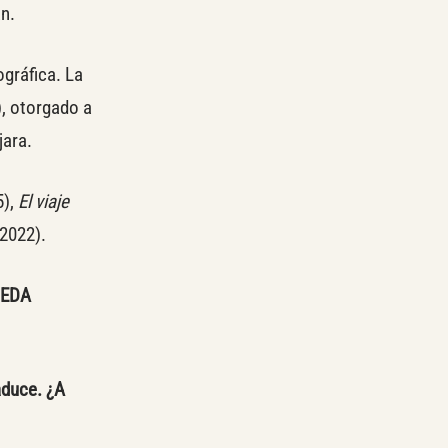
an.
ográfica. La
, otorgado a
jara.
5),
El viaje
(2022).
UEDA
aduce. ¿A