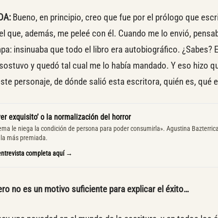
DA:
Bueno, en principio, creo que fue por el prólogo que escr
 el que, además, me peleé con él. Cuando me lo envió, pens
a: insinuaba que todo el libro era autobiográfico. ¿Sabes? 
o sostuvo y quedó tal cual me lo había mandado. Y eso hizo q
este personaje, de dónde salió esta escritora, quién es, qué 
er exquisito’ o la normalización del horror
tema le niega la condición de persona para poder consumirla». Agustina Bazterric
ela más premiada.
entrevista completa aquí →
 no es un motivo suficiente para explicar el éxito…