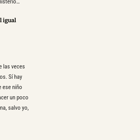
misterio…
l igual
e las veces
os. Sí hay
e ese niño
hacer un poco
na, salvo yo,