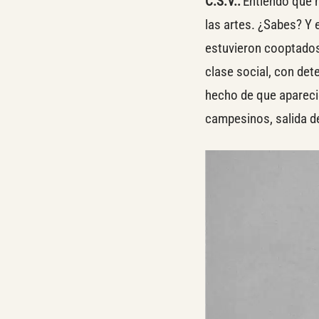
C.S.V.:
Entiendo que h
las artes. ¿Sabes? Y 
estuvieron cooptados
clase social, con de
hecho de que aparecie
campesinos, salida d