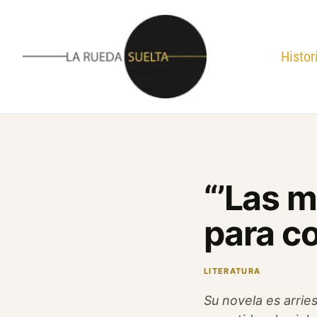
Ir
al
contenido
Histor
“’Las m
para co
LITERATURA
Su novela es arrie