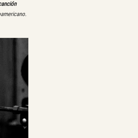
canción
noamericano.