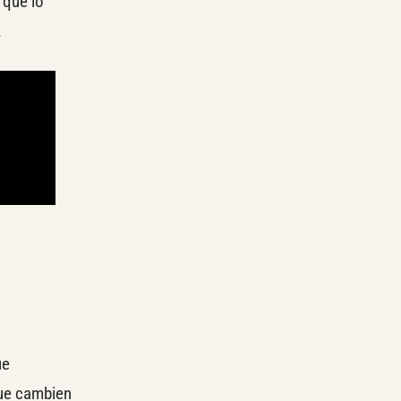
 que lo
.
ue
que cambien