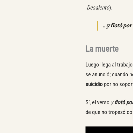
Desalento
).
…
y flotó por
La muerte
Luego llega al trabaj
se anunció; cuando no
suicidio
por no sopor
Sí, el verso
y
flotó por
de que no tropezó con