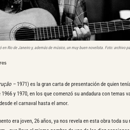
 en Rio de Janeiro y, además de músico, un muy buen novelista. Foto: archivo par
res
rução –
1971) es la gran carta de presentación de quien tení
e 1966 y 1970, en los que comenzó su andadura con temas va
desde el carnaval hasta el amor.
nto era joven, 26 años, ya nos revela en esta obra toda su