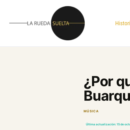
Ir
al
contenido
Histor
¿Por qu
Buarqu
MÚSICA
Última actualización: 15 de oc