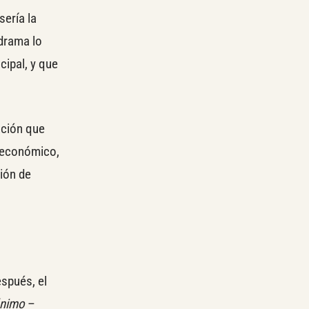
sería la
 drama lo
cipal, y que
ación que
, económico,
ción de
espués, el
nimo
–