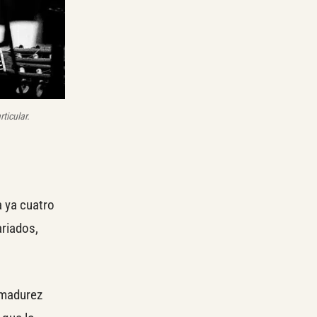
ticular.
a ya cuatro
riados,
 madurez