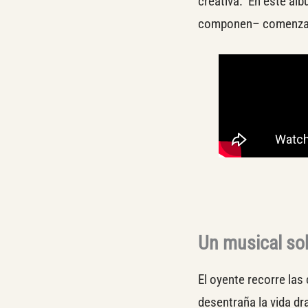
creativa. En este ál
componen– comenzam
Un musical sob
El oyente recorre las
desentraña la vida dr