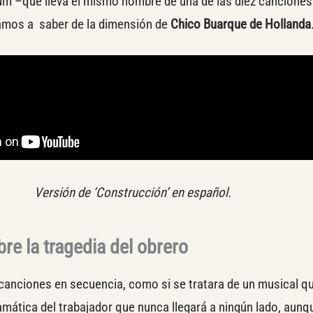
bum –que lleva el mismo nombre de una de las diez canciones
os a saber de la dimensión de
Chico Buarque de Hollanda
Versión de ‘Construcción’ en español.
re la tragedia del obrero
 canciones en secuencia, como si se tratara de un musical q
amática del trabajador que nunca llegará a ningún lado, aun