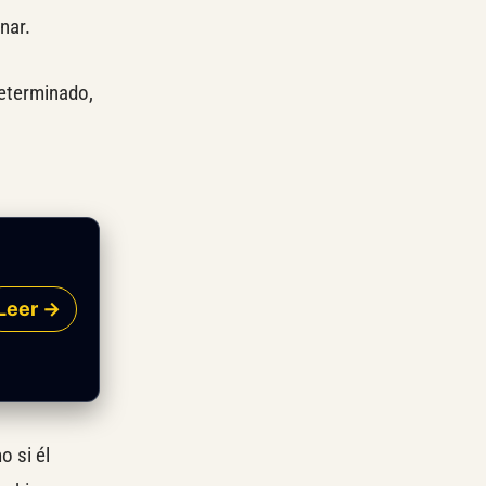
nar.
eterminado,
Leer →
o si él