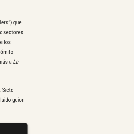
ilers”) que
n: sectores
e los
 vómito
 más a
La
. Siete
luido guion