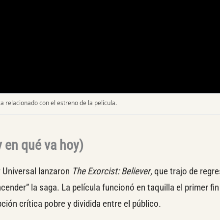
ca relacionado con el estreno de la película.
y en qué va hoy)
 Universal lanzaron
The Exorcist: Believer
, que trajo de regre
cender” la saga. La película funcionó en taquilla el primer fi
ión crítica pobre y dividida entre el público.