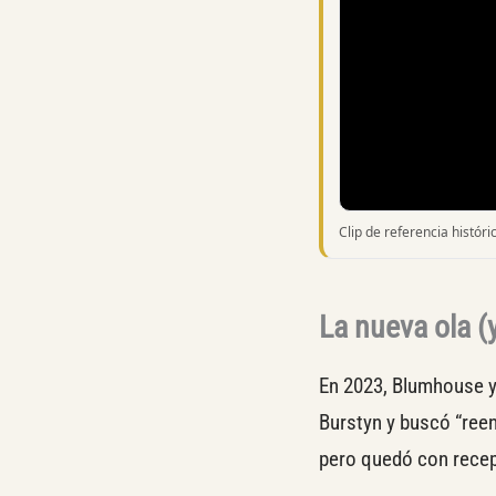
Clip de referencia históri
La nueva ola (
En 2023, Blumhouse y
Burstyn y buscó “reen
pero quedó con recepc