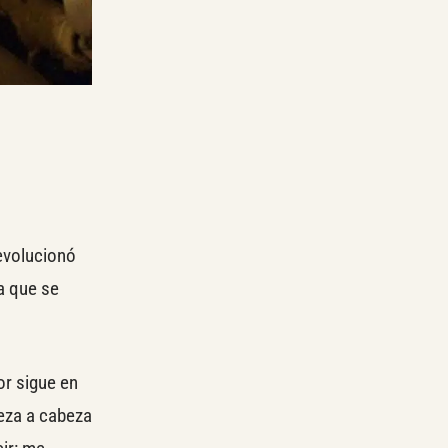
revolucionó
la que se
or sigue en
beza a cabeza