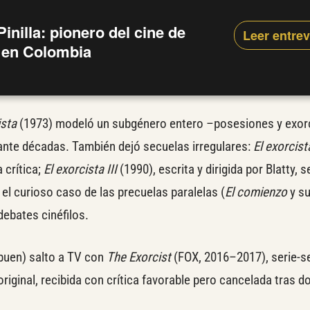
Pinilla: pionero del cine de
Leer entre
r en Colombia
ista
(1973) modeló un subgénero entero –posesiones y exo
rante décadas. También dejó secuelas irregulares:
El exorcista
 crítica;
El exorcista III
(1990), escrita y dirigida por Blatty, s
 el curioso caso de las precuelas paralelas (
El comienzo
y su
debates cinéfilos.
(buen) salto a TV con
The Exorcist
(FOX, 2016–2017), serie-s
 original, recibida con crítica favorable pero cancelada tras d