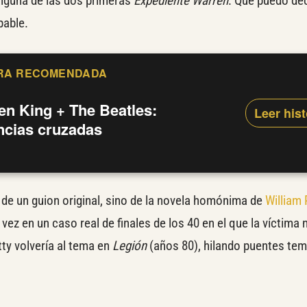
lguna de las dos primeras
Expediente Warren
. Qué puedo dec
pable.
RA RECOMENDADA
en King + The Beatles:
Leer his
encias cruzadas
 de un guion original, sino de la novela homónima de
William 
 vez en un caso real de finales de los 40 en el que la víctima 
tty volvería al tema en
Legión
(años 80), hilando puentes te