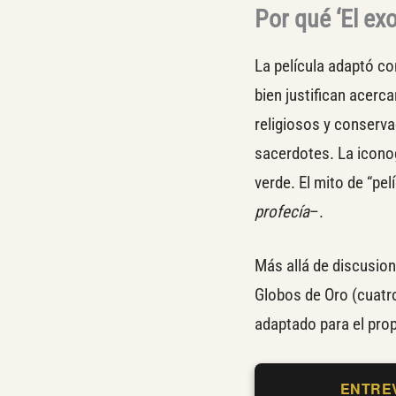
Por qué ‘El exo
La película adaptó con
bien justifican acerc
religiosos y conserva
sacerdotes. La iconog
verde. El mito de “pe
profecía
–.
Más allá de discusion
Globos de Oro (cuatro
adaptado para el prop
ENTRE