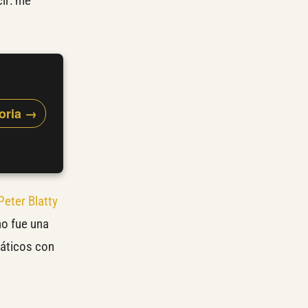
ir: me
toria →
Peter Blatty
no fue una
máticos con