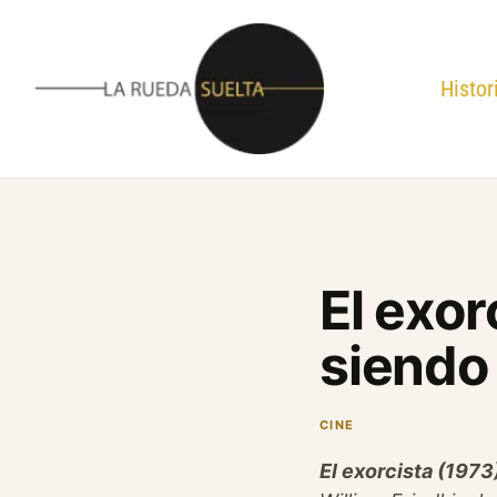
Ir
al
contenido
Histor
El exor
siendo
CINE
El exorcista (1973