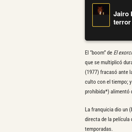
Jairo 
terro
El “boom” de
El exorc
que se multiplicó du
(1977) fracasó ante la
culto con el tiempo; y
prohibida*) alimentó 
La franquicia dio un 
directa de la película
temporadas.