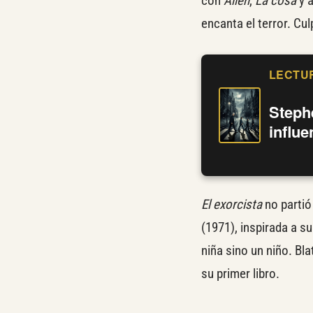
con
Alien
,
La cosa
y a
encanta el terror. Cul
LECTU
Steph
influ
El exorcista
no partió
(1971), inspirada a su
niña sino un niño. Bla
su primer libro.