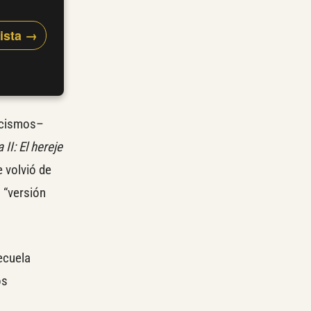
vista →
rcismos–
 II: El hereje
e volvió de
 “versión
ecuela
os