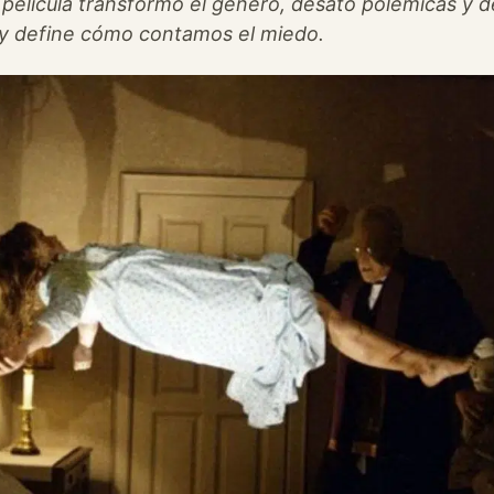
la película transformó el género, desató polémicas y d
y define cómo contamos el miedo.