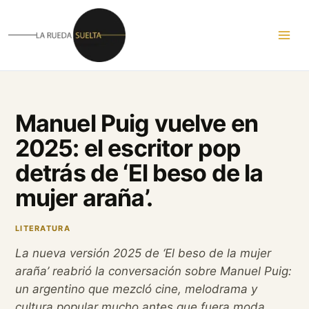
Ir
al
contenido
Manuel Puig vuelve en
2025: el escritor pop
detrás de ‘El beso de la
mujer araña’.
LITERATURA
La nueva versión 2025 de ‘El beso de la mujer
araña’ reabrió la conversación sobre Manuel Puig:
un argentino que mezcló cine, melodrama y
cultura popular mucho antes que fuera moda.