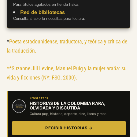
Para títulos agotados en tienda física.
Red de bibliotecas
Consulta si solo lo necesitas para lectura.
*
Poeta estadounidense, traductora, y teórica y crítica de
la traducción.
**
Suzanne Jill Levine, Manuel Puig y la mujer araña: su
vida y ficciones (NY: FSG, 2000)
.
NEWSLETTER
HISTORIAS DE LA COLOMBIA RARA,
OLVIDADA Y DISCUTIDA
Cultura pop, historia, deporte, cine, libros y más.
RECIBIR HISTORIAS →