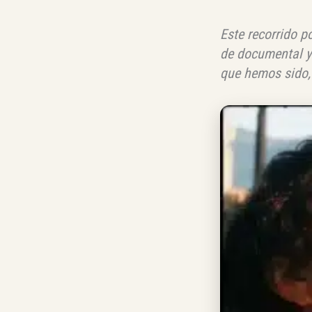
Este recorrido p
de documental y
que hemos sido,