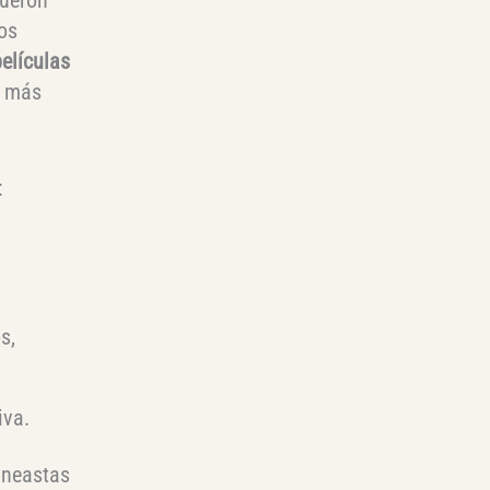
ios
elículas
y más
:
s,
iva.
ineastas