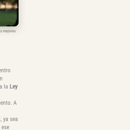
as mejores
entro
on
a la
Ley
mento. A
, ya sea
e ese