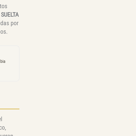
tos
 SUELTA
das por
mos.
mbia
l
co,
fueron