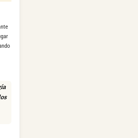
ante
ugar
rando
gía
los