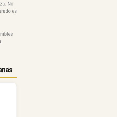
eza. No
jurado es
onibles
a
ianas