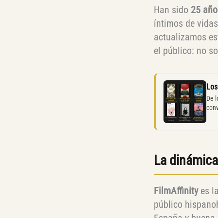
Han sido
25 año
íntimos de vidas
actualizamos es
el público: no s
Los
De l
conv
La dinámica 
FilmAffinity
es l
público hispanoh
España y buena p