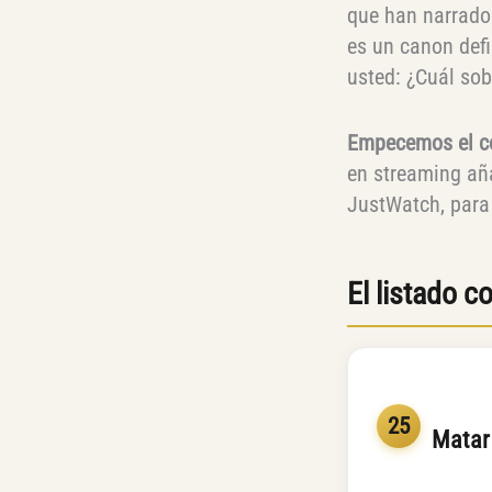
que han narrado 
es un canon defin
usted: ¿Cuál sob
Empecemos el c
en streaming añ
JustWatch, para 
El listado 
25
Matar