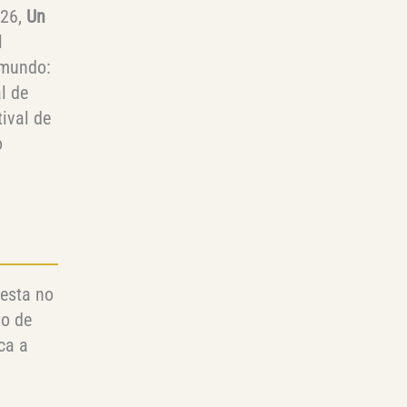
026,
Un
l
 mundo:
l de
ival de
o
esta no
to de
ca a