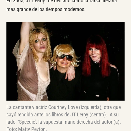
En 2005, JT LeRoy fue descrito como la farsa literaria
más grande de los tiempos modernos.
La cantante y actriz Courtney Love (izquierda), otra que
cayó rendida ante los libros de JT Leroy (centro). A su
lado, ‘Speedie’, la supuesta mano derecha del autor (a).
Foto: Matty Peyton.